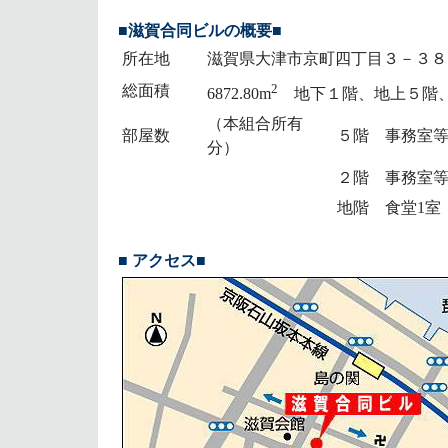
■滋賀合同ビルの概要■
所在地
滋賀県大津市京町四丁目３－３８ TEL
2
総面積
6872.80m
地下１階、地上５階
（本組合所有
部屋数
５階 事務室等
分）
２階 事務室等
地階 食堂1室
■ アクセス■