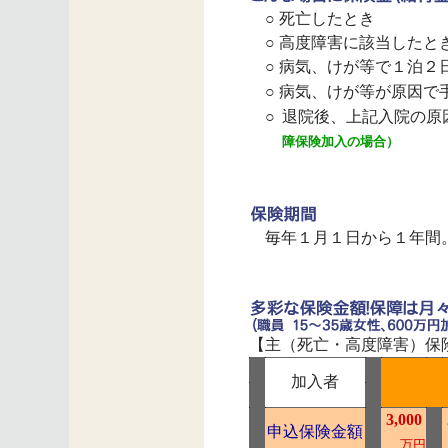
○ 死亡したとき
○ 高度障害に該当したと
○ 病気、けが等で１泊２
○ 病気、けが等が原因で
○
退院後、上記入院の原
障保険加入の場合）
毎年１月１日から１年間。
【主（死亡・高度障害）保
加入者
3,000
申込保険金額
万円