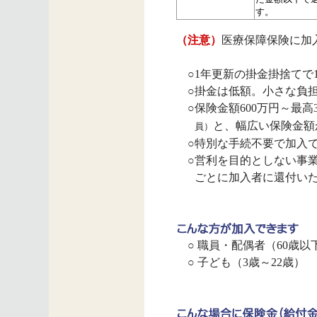
す。
（注意）
医療保障保険に加
○
1年更新の掛金掛捨てで
○
掛金は低額。小さな負
○
保険金額600万円～最高3,
と、幅広い保険金額
員）
○
特別な手続不要で加入
○
営利を目的としない事
ごとに加入者に還付い
○ 職員・配偶者（60歳以
○ 子ども（3歳～22歳）