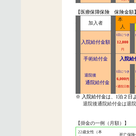
【医療保障保険 保険金額
本
加入者
人
1日につき
入院給付金額
12,000
円
手術給付金
入院給
1日につき
退院後
6,000
円
通院給付金
×通院日数
※ 入院給付金は、1泊２日
退院後通院給付金は退院
【掛金の一例（月額）】
22歳女性（本
死亡保険