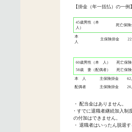
【掛金（年一括払）の一例
45歳男性（本
死亡保険
人）
本
主保険掛金
22
人
60歳男性（本 人）
死亡保険
58歳 妻（配偶者）
死亡保険
本 人
主保険掛金
62
配偶者
主保険掛金
26
・ 配当金はありません。
･ すでに退職者継続加入
の付加はできません。
・ 退職者はいったん脱退