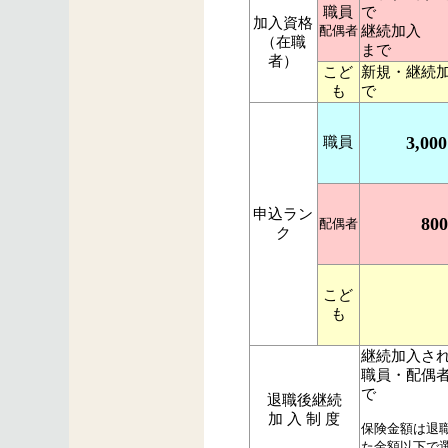
職員
で
加入資格
配偶者
継続加入 
（在職
まで
者）
こど
新規・継続加
も
で
3,0
職員
申込ラン
80
配偶者
ク
こど
も
継続加入さ
職員・配偶者
で
退職後継続
加 入 制 度
保険金額は退
た金額以下で