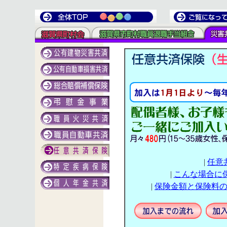
|
任意
|
こんな場合に
|
保険金額と保険料